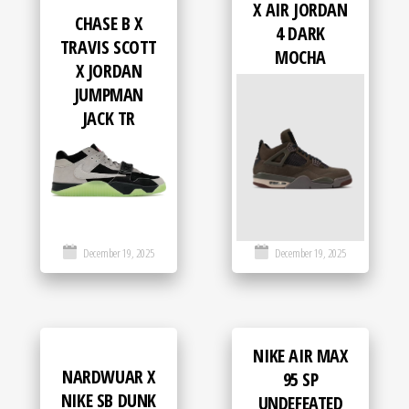
X AIR JORDAN
CHASE B X
4 DARK
TRAVIS SCOTT
MOCHA
X JORDAN
JUMPMAN
JACK TR
December 19, 2025
December 19, 2025
NIKE AIR MAX
NARDWUAR X
95 SP
NIKE SB DUNK
UNDEFEATED