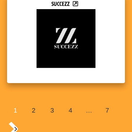
SUCCEZZ
1
2
3
4
…
7