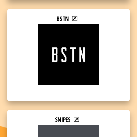
BSTN
SNIPES